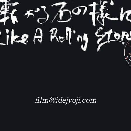
film@idejyoji.com