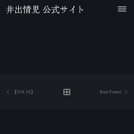
【VOL.01】矢沢永吉『I LOVEYOU OK』ジャケ裏話
Raw Power