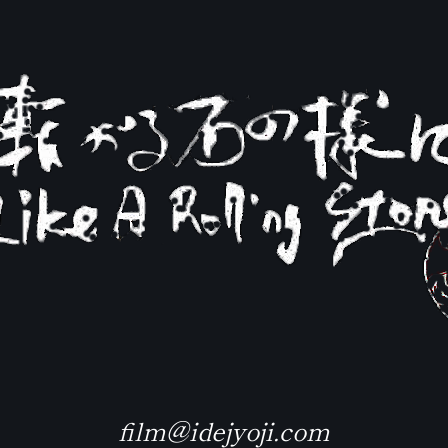
film@idejyoji.com